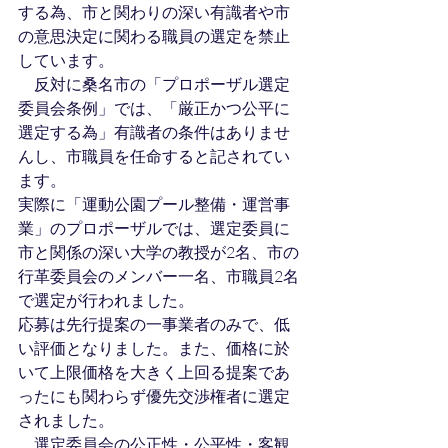
する為、市と関わりの深い有識者や市
の意思決定に関わる職員の選定を禁止
しています。
　反対に桑名市の「プロポーザル選定
委員会条例」では、「厳正かつ公平に
選定する為」有識者の条件はありませ
んし、市職員を任命すると記されてい
ます。
実際に「運動公園プール整備・運営事
業」のプロポーザルでは、選定委員に
市と関係の深い大学の教授が2名、市の
行革委員会のメンバー一名、市職員2名
で選定が行われました。
応募は先行提案の一事業者のみで、低
い評価となりました。また、価格に於
いて上限価格を大きく上回る提案であ
ったにも関わらず優先交渉権者に選定
されました。
　選定委員会の公正性・公平性・客観