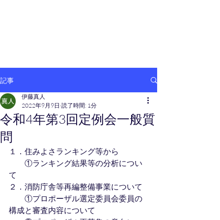
伊藤まさと
桑名市議会議員
記事
伊藤真人
2022年9月9日
読了時間: 1分
令和4年第3回定例会一般質
問
１．住みよさランキング等から
　　①ランキング結果等の分析につい
て
２．消防庁舎等再編整備事業について
　　①プロポーザル選定委員会委員の
構成と審査内容について