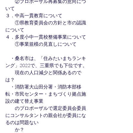
　　②プロポーザル再募集の意向につ
いて
３．中高一貫教育について
　　①県教育委員会の方針と市の認識
について
４．多度小中一貫校整備事業について
　　①事業規模の見直しについて
　・桑名市は、「住みたいまちランキ
ング」2022で、三重県でも下位です。
　　現在の人口減少と関係あるので
は？
　・消防署大山田分署・消防本部移
転・市民センター・まちづくり拠点施
設の建て替え事業　
　　のプロポーザルで選定委員会委員
にコンサルタントの親会社が委員にな
るのは問題ない　
　　か？