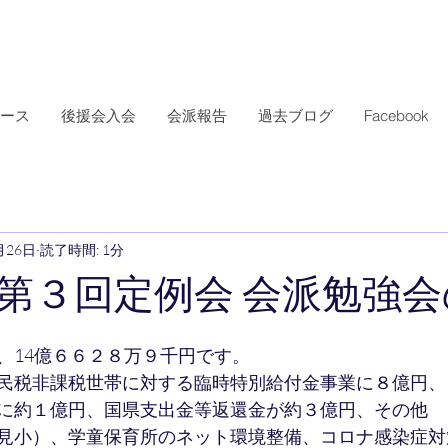
ース
後援会入会
会派報告
過去ブログ
Facebook
月26日
読了時間: 1分
第３回定例会 会派勉強会
、14億６６２８万９千円です。
民税非課税世帯に対する臨時特別給付金事業に８億円、
に約１億円、国県支出金等返還金が約３億円、その他
見小）、学童保育所のネット環境整備、コロナ感染症対