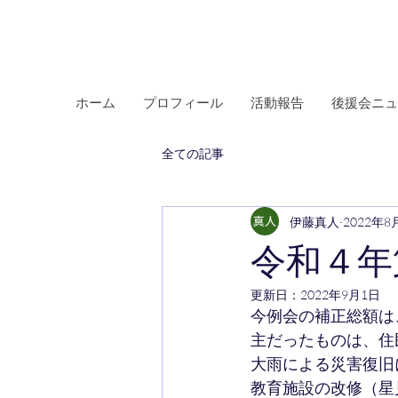
伊藤まさと
桑名市議会議員
ホーム
プロフィール
活動報告
後援会ニュ
全ての記事
伊藤真人
2022年8
令和４年
更新日：
2022年9月1日
今例会の補正総額は
主だったものは、住
大雨による災害復旧
教育施設の改修（星